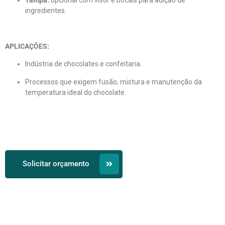
Tampa:
opcional com visor e bocais para adição de
ingredientes.
APLICAÇÕES:
Indústria de chocolates e confeitaria.
Processos que exigem fusão, mistura e manutenção da
temperatura ideal do chocolate.
Solicitar orçamento