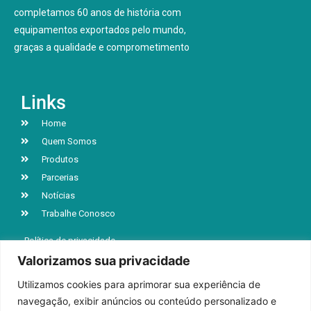
completamos 60 anos de história com
equipamentos exportados pelo mundo,
graças a qualidade e comprometimento
Links
Home
Quem Somos
Produtos
Parcerias
Notícias
Trabalhe Conosco
Política de privacidade
Valorizamos sua privacidade
Utilizamos cookies para aprimorar sua experiência de
R. Jacob Luchesi, n° 5039, Bairro Santa Lúcia
navegação, exibir anúncios ou conteúdo personalizado e
Caxias do Sul | RS | CEP 95032-000