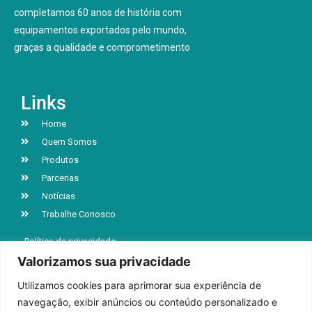
completamos 60 anos de história com
equipamentos exportados pelo mundo,
graças a qualidade e comprometimento
Links
Home
Quem Somos
Produtos
Parcerias
Notícias
Trabalhe Conosco
Política de privacidade
Valorizamos sua privacidade
Utilizamos cookies para aprimorar sua experiência de
R. Jacob Luchesi, n° 5039, Bairro Santa Lúcia
navegação, exibir anúncios ou conteúdo personalizado e
Caxias do Sul | RS | CEP 95032-000