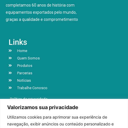
completamos 60 anos de história com
equipamentos exportados pelo mundo,
graças a qualidade e comprometimento
Links
Home
Quem Somos
Produtos
Parcerias
Notícias
Trabalhe Conosco
Política de privacidade
Valorizamos sua privacidade
Utilizamos cookies para aprimorar sua experiência de
R. Jacob Luchesi, n° 5039, Bairro Santa Lúcia
navegação, exibir anúncios ou conteúdo personalizado e
Caxias do Sul | RS | CEP 95032-000