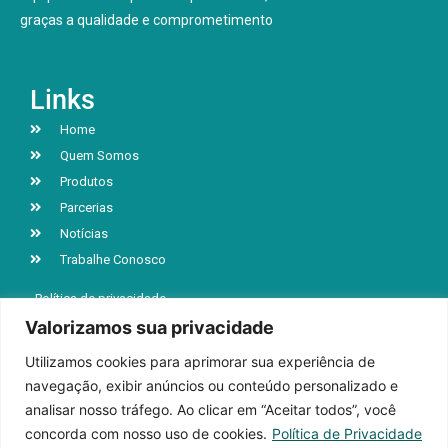
graças a qualidade e comprometimento
Links
Home
Quem Somos
Produtos
Parcerias
Notícias
Trabalhe Conosco
Política de privacidade
Valorizamos sua privacidade
Utilizamos cookies para aprimorar sua experiência de
R. Jacob Luchesi, n° 5039, Bairro Santa Lúcia
navegação, exibir anúncios ou conteúdo personalizado e
Caxias do Sul | RS | CEP 95032-000
analisar nosso tráfego. Ao clicar em “Aceitar todos”, você
+55 (54) 3218-9199
concorda com nosso uso de cookies.
Política de Privacidade