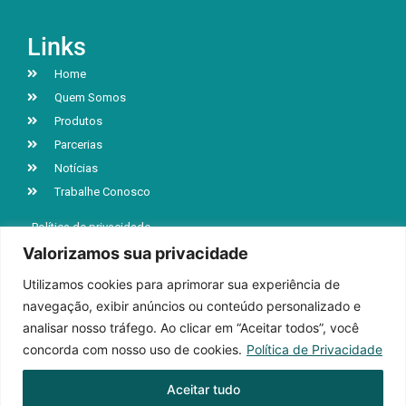
Links
Home
Quem Somos
Produtos
Parcerias
Notícias
Trabalhe Conosco
Política de privacidade
Valorizamos sua privacidade
Utilizamos cookies para aprimorar sua experiência de
R. Jacob Luchesi, n° 5039, Bairro Santa Lúcia
navegação, exibir anúncios ou conteúdo personalizado e
Caxias do Sul | RS | CEP 95032-000
analisar nosso tráfego. Ao clicar em “Aceitar todos”, você
+55 (54) 3218-9199
concorda com nosso uso de cookies.
Política de Privacidade
Aceitar tudo