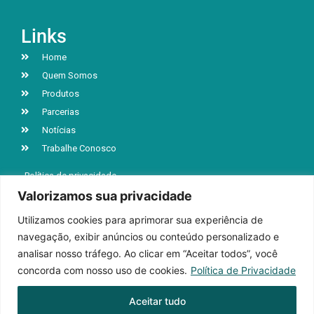
Links
Home
Quem Somos
Produtos
Parcerias
Notícias
Trabalhe Conosco
Política de privacidade
Valorizamos sua privacidade
Utilizamos cookies para aprimorar sua experiência de
R. Jacob Luchesi, n° 5039, Bairro Santa Lúcia
navegação, exibir anúncios ou conteúdo personalizado e
Caxias do Sul | RS | CEP 95032-000
analisar nosso tráfego. Ao clicar em “Aceitar todos”, você
+55 (54) 3218-9199
concorda com nosso uso de cookies.
Política de Privacidade
Aceitar tudo