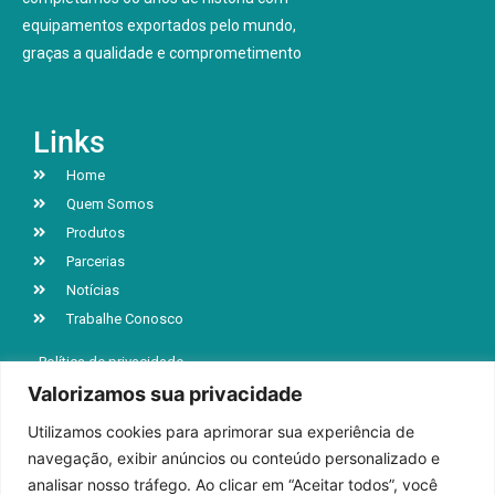
equipamentos exportados pelo mundo,
graças a qualidade e comprometimento
Links
Home
Quem Somos
Produtos
Parcerias
Notícias
Trabalhe Conosco
Política de privacidade
Valorizamos sua privacidade
Utilizamos cookies para aprimorar sua experiência de
R. Jacob Luchesi, n° 5039, Bairro Santa Lúcia
navegação, exibir anúncios ou conteúdo personalizado e
Caxias do Sul | RS | CEP 95032-000
analisar nosso tráfego. Ao clicar em “Aceitar todos”, você