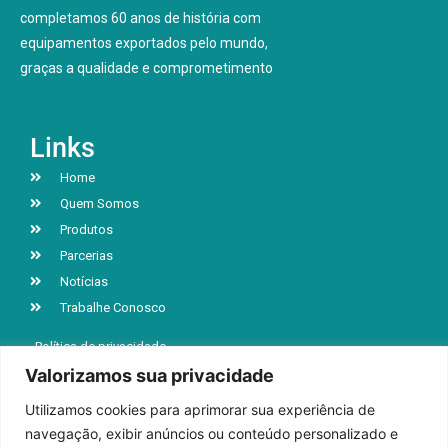
completamos 60 anos de história com
equipamentos exportados pelo mundo,
graças a qualidade e comprometimento
Links
Home
Quem Somos
Produtos
Parcerias
Notícias
Trabalhe Conosco
Política de privacidade
Valorizamos sua privacidade
Utilizamos cookies para aprimorar sua experiência de
R. Jacob Luchesi, n° 5039, Bairro Santa Lúcia
navegação, exibir anúncios ou conteúdo personalizado e
Caxias do Sul | RS | CEP 95032-000