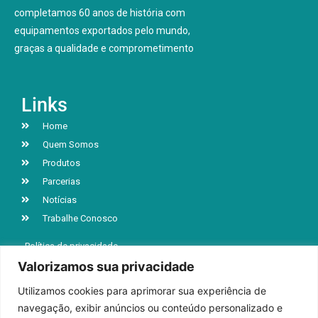
completamos 60 anos de história com
equipamentos exportados pelo mundo,
graças a qualidade e comprometimento
Links
Home
Quem Somos
Produtos
Parcerias
Notícias
Trabalhe Conosco
Política de privacidade
Valorizamos sua privacidade
Utilizamos cookies para aprimorar sua experiência de
R. Jacob Luchesi, n° 5039, Bairro Santa Lúcia
navegação, exibir anúncios ou conteúdo personalizado e
Caxias do Sul | RS | CEP 95032-000