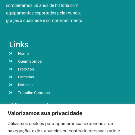
completamos 60 anos de história com
equipamentos exportados pelo mundo,
graças a qualidade e comprometimento
Links
Home
Quem Somos
Produtos
Parcerias
Notícias
Trabalhe Conosco
Política de privacidade
Valorizamos sua privacidade
Utilizamos cookies para aprimorar sua experiência de
R. Jacob Luchesi, n° 5039, Bairro Santa Lúcia
navegação, exibir anúncios ou conteúdo personalizado e
Caxias do Sul | RS | CEP 95032-000