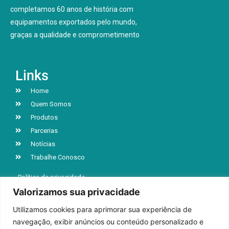
completamos 60 anos de história com
equipamentos exportados pelo mundo,
graças a qualidade e comprometimento
Links
Home
Quem Somos
Produtos
Parcerias
Notícias
Trabalhe Conosco
Política de privacidade
Valorizamos sua privacidade
Utilizamos cookies para aprimorar sua experiência de
R. Jacob Luchesi, n° 5039, Bairro Santa Lúcia
navegação, exibir anúncios ou conteúdo personalizado e
Caxias do Sul | RS | CEP 95032-000