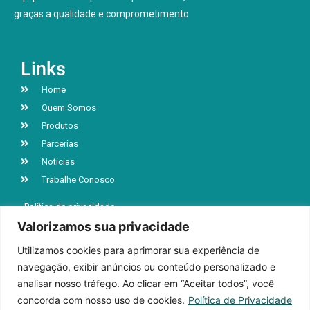
graças a qualidade e comprometimento
Links
Home
Quem Somos
Produtos
Parcerias
Notícias
Trabalhe Conosco
Política de privacidade
Valorizamos sua privacidade
Utilizamos cookies para aprimorar sua experiência de
R. Jacob Luchesi, n° 5039, Bairro Santa Lúcia
navegação, exibir anúncios ou conteúdo personalizado e
Caxias do Sul | RS | CEP 95032-000
analisar nosso tráfego. Ao clicar em “Aceitar todos”, você
+55 (54) 3218-9199
concorda com nosso uso de cookies.
Política de Privacidade