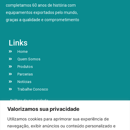
completamos 60 anos de história com
equipamentos exportados pelo mundo,
graças a qualidade e comprometimento
Links
Home
Quem Somos
Produtos
Parcerias
Notícias
Trabalhe Conosco
Política de privacidade
Valorizamos sua privacidade
Utilizamos cookies para aprimorar sua experiência de
R. Jacob Luchesi, n° 5039, Bairro Santa Lúcia
navegação, exibir anúncios ou conteúdo personalizado e
Caxias do Sul | RS | CEP 95032-000