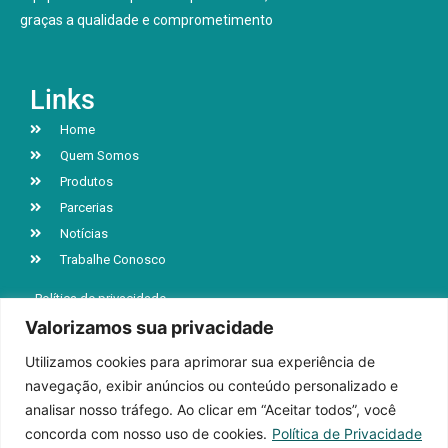
graças a qualidade e comprometimento
Links
Home
Quem Somos
Produtos
Parcerias
Notícias
Trabalhe Conosco
Política de privacidade
Valorizamos sua privacidade
Utilizamos cookies para aprimorar sua experiência de
R. Jacob Luchesi, n° 5039, Bairro Santa Lúcia
navegação, exibir anúncios ou conteúdo personalizado e
Caxias do Sul | RS | CEP 95032-000
analisar nosso tráfego. Ao clicar em “Aceitar todos”, você
+55 (54) 3218-9199
concorda com nosso uso de cookies.
Política de Privacidade