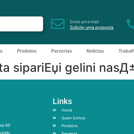
Envie um e-mail
Solicite uma proposta
s
Produtos
Parcerias
Notícias
Trabal
ta sipariЕџi gelini nasД±
Links
Home
Quem Somos
os 60
Produtos
mundo,
Parcerias