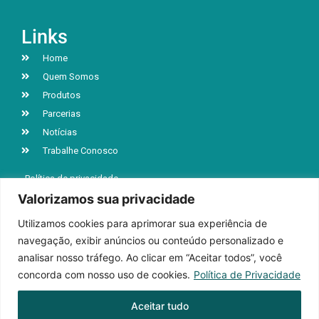
Links
Home
Quem Somos
Produtos
Parcerias
Notícias
Trabalhe Conosco
Política de privacidade
Valorizamos sua privacidade
Utilizamos cookies para aprimorar sua experiência de
R. Jacob Luchesi, n° 5039, Bairro Santa Lúcia
navegação, exibir anúncios ou conteúdo personalizado e
Caxias do Sul | RS | CEP 95032-000
analisar nosso tráfego. Ao clicar em “Aceitar todos”, você
+55 (54) 3218-9199
concorda com nosso uso de cookies.
Política de Privacidade
Aceitar tudo