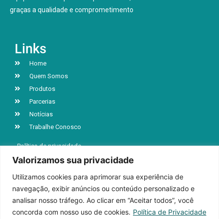
graças a qualidade e comprometimento
Links
Home
Quem Somos
Produtos
Parcerias
Notícias
Trabalhe Conosco
Política de privacidade
Valorizamos sua privacidade
Utilizamos cookies para aprimorar sua experiência de
R. Jacob Luchesi, n° 5039, Bairro Santa Lúcia
navegação, exibir anúncios ou conteúdo personalizado e
Caxias do Sul | RS | CEP 95032-000
analisar nosso tráfego. Ao clicar em “Aceitar todos”, você
+55 (54) 3218-9199
concorda com nosso uso de cookies.
Política de Privacidade