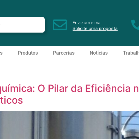
Envie um e-mail
Solicite uma proposta
s
Produtos
Parcerias
Notícias
Trabal
uímica: O Pilar da Eficiência 
ticos