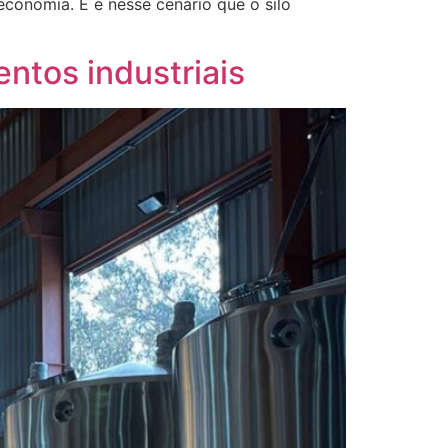
 economia. E é nesse cenário que o silo
ntos industriais