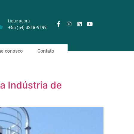
Ligue agora
+55 (54) 3218-9199
he conosco
Contato
na Indústria de