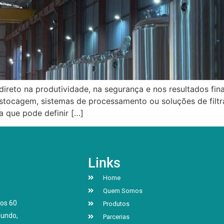
direto na produtividade, na segurança e nos resultados fin
stocagem, sistemas de processamento ou soluções de filtr
 que pode definir […]
Links
Home
Quem Somos
os 60
Produtos
mundo,
Parcerias